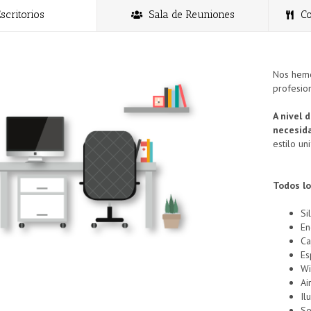
scritorios
Sala de Reuniones
Co
Nos hemo
profesio
A nivel 
necesid
estilo un
Todos lo
Si
En
Ca
Es
Wi
Ai
Il
Se