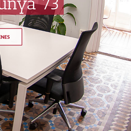
unya 73
ENES