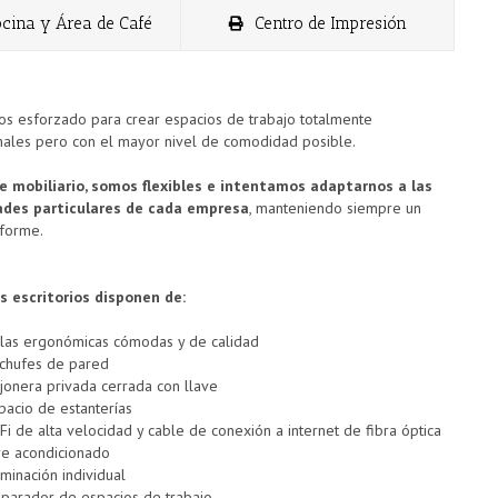
cina y Área de Café
Centro de Impresión
s esforzado para crear espacios de trabajo totalmente
nales pero con el mayor nivel de comodidad posible.
de mobiliario, somos flexibles e intentamos adaptarnos a las
ades particulares de cada empresa
, manteniendo siempre un
iforme.
s escritorios disponen de:
llas ergonómicas cómodas y de calidad
chufes de pared
jonera privada cerrada con llave
pacio de estanterías
Fi de alta velocidad y cable de conexión a internet de fibra óptica
re acondicionado
uminación individual
parador de espacios de trabajo